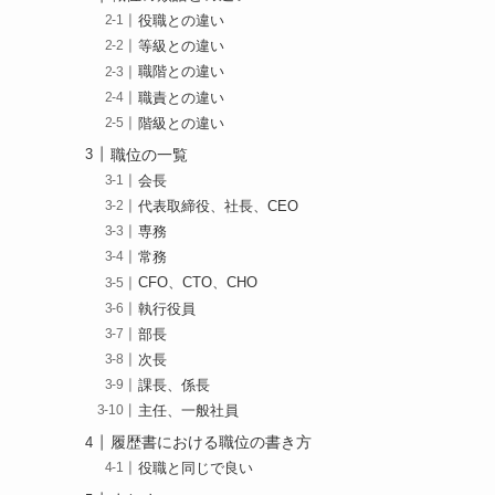
役職との違い
等級との違い
職階との違い
職責との違い
階級との違い
職位の一覧
会長
代表取締役、社長、CEO
専務
常務
CFO、CTO、CHO
執行役員
部長
次長
課長、係長
主任、一般社員
履歴書における職位の書き方
役職と同じで良い