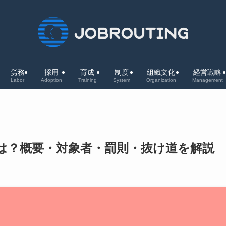
労務
採用
育成
制度
組織文化
経営戦略
Labor
Adoption
Training
System
Organization
Management
とは？概要・対象者・罰則・抜け道を解説