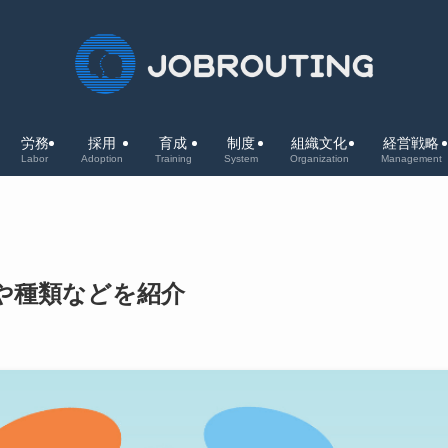
労務
採用
育成
制度
組織文化
経営戦略
Labor
Adoption
Training
System
Organization
Management
や種類などを紹介