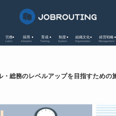
労務
採用
育成
制度
組織文化
経営戦略
Labor
Adoption
Training
System
Organization
Management
ル・総務のレベルアップを目指すための