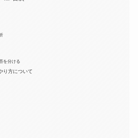
析
否を分ける
やり方について