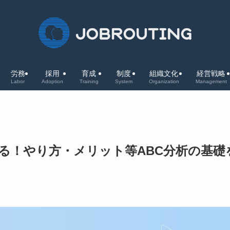
労務
採用
育成
制度
組織文化
経営戦略
Labor
Adoption
Training
System
Organization
Management
る！やり方・メリット等ABC分析の基礎