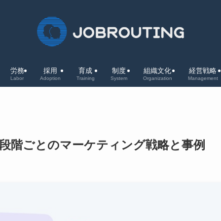
労務
採用
育成
制度
組織文化
経営戦略
Labor
Adoption
Training
System
Organization
Management
段階ごとのマーケティング戦略と事例