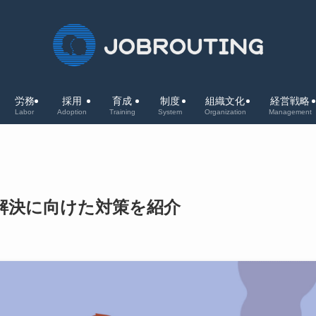
労務
採用
育成
制度
組織文化
経営戦略
Labor
Adoption
Training
System
Organization
Management
解決に向けた対策を紹介