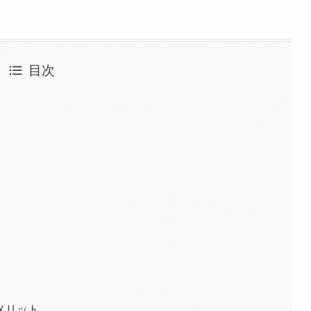
目次
因
メリット