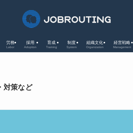
労務
採用
育成
制度
組織文化
経営戦略
Labor
Adoption
Training
System
Organization
Management
・対策など