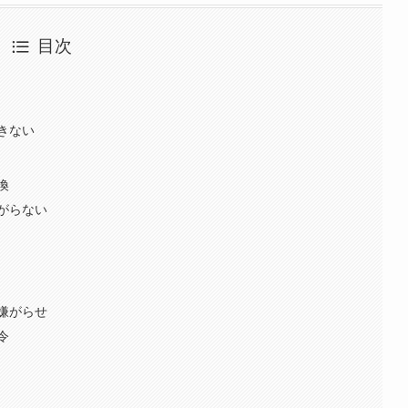
目次
きない
換
がらない
嫌がらせ
令