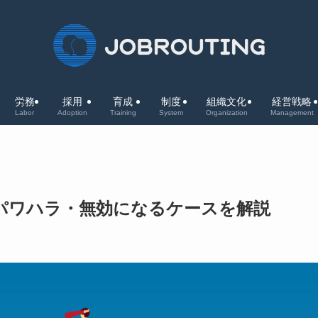
労務
採用
育成
制度
組織文化
経営戦略
Labor
Adoption
Training
System
Organization
Management
パワハラ・無効になるケースを解説