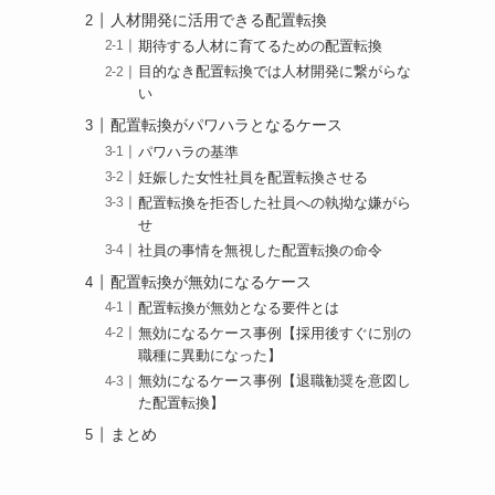
人材開発に活用できる配置転換
期待する人材に育てるための配置転換
目的なき配置転換では人材開発に繋がらな
い
配置転換がパワハラとなるケース
パワハラの基準
妊娠した女性社員を配置転換させる
配置転換を拒否した社員への執拗な嫌がら
せ
社員の事情を無視した配置転換の命令
配置転換が無効になるケース
配置転換が無効となる要件とは
無効になるケース事例【採用後すぐに別の
職種に異動になった】
無効になるケース事例【退職勧奨を意図し
た配置転換】
まとめ