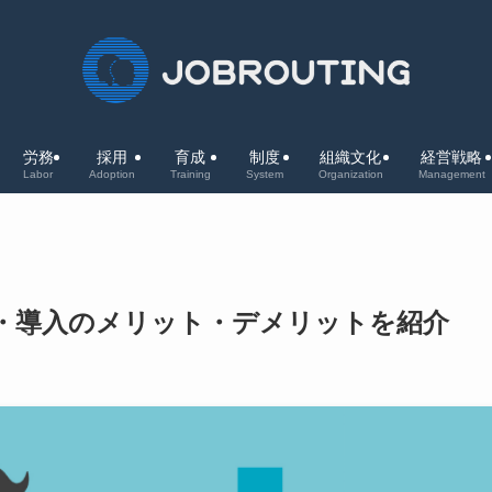
労務
採用
育成
制度
組織文化
経営戦略
Labor
Adoption
Training
System
Organization
Management
・導入のメリット・デメリットを紹介