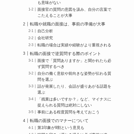
も意味がない
面接官の質問の意図を汲み、自分の言葉で
こたえることが大事
転職や就職の面接は、事前の準備が大事
自己分析
会社研究
転職の場合は実績や経験がより重視される
転職の面接で逆質問する際のポイント
面接で「質問ありますか」と聞かれたら必
ず質問するべき
自分の働く意欲や前向きな姿勢が伝わる質
問を選ぶ
話が発展したり、会話が盛りあがる話題を
選ぶ
「残業は多いですか？」など、マイナスに
捉えられる質問は絶対にしない
事前にある程度質問を考えておこう
転職の面接でのマナーについて
第1印象が9割という意見も