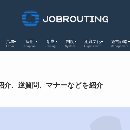
労務
採用
育成
制度
組織文化
経営戦略
Labor
Adoption
Training
System
Organization
Management
紹介、逆質問、マナーなどを紹介