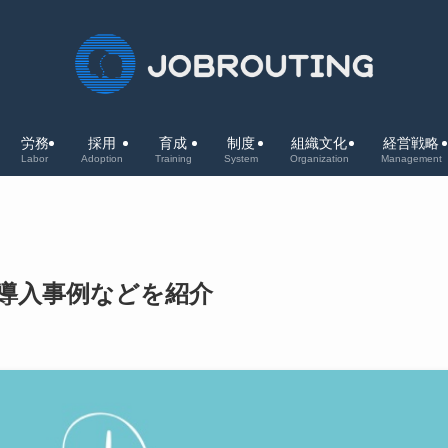
労務
採用
育成
制度
組織文化
経営戦略
Labor
Adoption
Training
System
Organization
Management
導入事例などを紹介